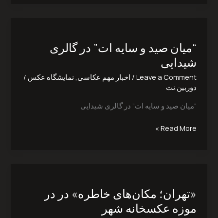
“میان
صید
“میان صید و سایه ات” در گالری
و
سایه
شیدایی
ات”
Leave a Comment
/
اخبار مهم عکاسی
,
نمایشگاه عکس
/
در
دوربین.نت
گالری
شیدایی
“میان صید و سایه ات” در گالری شیدایی
Read More »
«تهران؛
مکان‌های
«تهران؛ مکان‌های خاطره» در در
خاطره»
در
موزه عکسخانه شهر
در