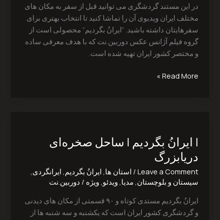
در این مستند گردشگری می توانید قبل از سفر به مکان های
مختلف ایران ویدیوی آن را تماشا کنید تا انتخاب بهتری برای
سفرهایتان داشته باشید. “ایرانُ بگردیم” محصولی است از
گروه فیلم آژانس عکس دوربین.نت که با هدف معرفی ساده
و مختصر کشور ایران تهیه شده است.
Read More »
|
ایرانُ
| ایرانُ بگردیم | ساحل صخره‌ای
بگردیم
|
دریابزرگ
ساحل
Leave a Comment
/
استان ها
,
ایرانُ بگردیم
,
ایرانگردی
,
صخره‌ای
سیستان و بلوچستان
,
مدیا
,
ویدئو
,
ویژه
/
دوربین.نت
دریابزرگ
ایرانُ بگردیم مستدی کوتاه و ۹۰ قسمتی از مکان های دیدنی
و گردشگری کشور ایران است که یکشنبه و سه شنبه ها از