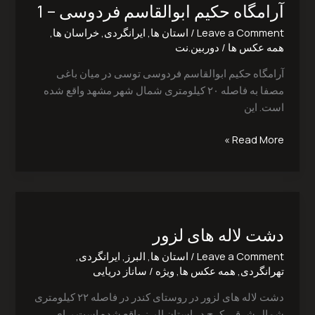
آرامگاه حکیم ابوالقاسم فردوسی – 1
ابوالقاسم
فردوسی
Leave a Comment
/
استان ها
,
ایرانگردی
,
خراسان ها
,
–
همه عکس ها
/
دوربین.نت
1
آرامگاه حکیم ابوالقاسم فردوسی توسی در میان باغی
مصفا به فاصله ۲۰ کیلومتری شمال شهر مشهد واقع شده
است. این
Read More »
دشت
لاله
دشت لاله های لزور‎
های
لزور‎
Leave a Comment
/
استان ها
,
البرز
,
ایرانگردی
,
تهرانگردی
,
همه عکس ها
,
ویژه
/
ساناز دریایی
دشت لاله های لزور در روستای کندر در فاصله ۲۲ کیلومتری
شمال شرقی کرج در استان البرز واقع شده است.برای