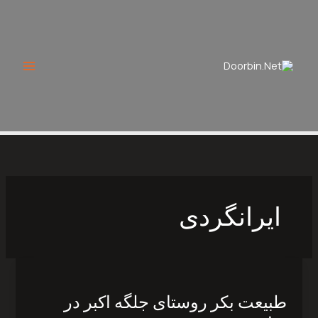
Ski
t
conten
ایرانگردی
طبیعت
بکر
طبیعت بکر روستای جلگه اکبر در
روستای
جلگه