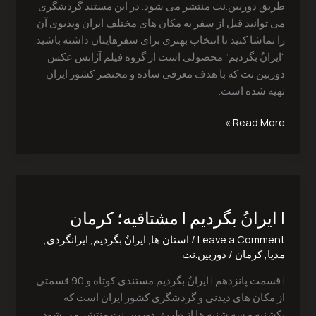
طریق دوربین.نت منتشر می شود. در این مستند گردشگری
می توانید قبل از سفر به مکان های مختلف ایران ویدیوی آن
را تماشا کنید تا انتخاب بهتری برای سفرهایتان داشته باشید.
“ایرانُ بگردیم” محصولی است از گروه فیلم آژانس عکس
دوربین.نت که با هدف معرفی ساده و مختصر کشور ایران
تهیه شده است.
Read More »
|
ایرانُ
| ایرانُ بگردیم | مشتاقیه؛ کرمان
بگردیم
|
Leave a Comment
/
استان ها
,
ایرانُ بگردیم
,
ایرانگردی
,
مشتاقیه؛
مدیا
,
کرمان
/
دوربین.نت
کرمان
| قسمت پانزدهم | ایرانُ بگردیم مستندی کوتاه و 90 قسمتی
از مکان های دیدنی و گردشگری کشور ایران است که
یکشنبه و سه شنبه ها از طریق دوربین.نت منتشر می شود.