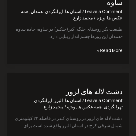
ساوه
اکبر
Leave a Comment
/
استان ها
,
ایرانگردی
,
همدان
,
همه
در
عکس ها
,
ویژه
/
محمد زارع
ساوه
طبیعت بکر روستای جلگه اکبر(جلکبر) در ساوه، جاده ساوه
-همدان این روزها چشم انداز زیبایی دارد.
Read More »
دشت
لاله
دشت لاله های لزور‎
های
لزور‎
Leave a Comment
/
استان ها
,
البرز
,
ایرانگردی
,
تهرانگردی
,
همه عکس ها
,
ویژه
/
محمد زارع
دشت لاله های لزور در روستای کندر در فاصله ۲۲ کیلومتری
شمال شرقی کرج در استان البرز واقع شده است.برای