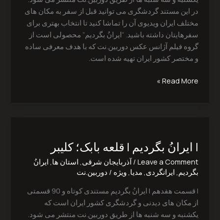
در این مستند گردشگری می توانید قبل از سفر به مکان های
مختلف ایران ویدیوی آن را تماشا کنید تا انتخاب بهتری برای
سفرهایتان داشته باشید. “ایرانُ بگردیم” محصولی است از
گروه فیلم آژانس عکس دوربین.نت که با هدف معرفی ساده
و مختصر کشور ایران تهیه شده است.
Read More »
|
ایرانُ
| ایرانُ بگردیم | قلعه بابک؛ کلیبر
بگردیم
|
Leave a Comment
/
آذربایجان شرقی
,
استان ها
,
ایرانُ
قلعه
بگردیم
,
ایرانگردی
,
مدیا
,
ویژه
/
دوربین.نت
بابک؛
| قسمت هفدهم | ایرانُ بگردیم مستندی کوتاه و 90 قسمتی
کلیبر
از مکان های دیدنی و گردشگری کشور ایران است که
یکشنبه و سه شنبه ها از طریق دوربین.نت منتشر می شود.