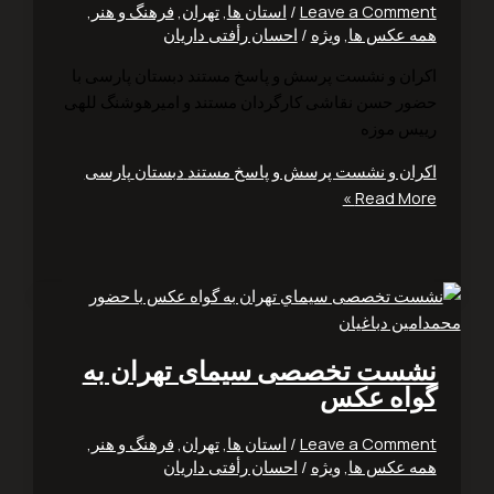
Leave a Comm
/
استان ها
,
تهران
,
فرهنگ و هنر
,
 عکس ها
,
ویژه
/
احسان رأفتی داریان
‬حضور‭ ‬حسن‭ ‬نقاشی کارگردان مستند و امیرهوشنگ للهی
س موزه
اکران و نشست پرسش و پاسخ مستند دبستان پارسی
Read Mor
ست تخصصی سيمای تهران به
اه عكس
Leave a Comm
/
استان ها
,
تهران
,
فرهنگ و هنر
,
 عکس ها
,
ویژه
/
احسان رأفتی داریان