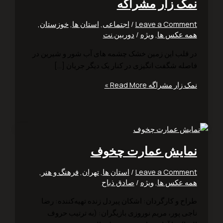
ک زار مشراگه
Leave a Comm
/
اجتماعی
,
استان ها
,
خوزستان
,
 عکس ها
,
ویژه
/
دوربین.نت
قلب این زمین خشک چشمه های آب شور و شیرین در
له شگفت انگیزی در کنار یک دیگر جریان […]
 زار مشراگه
Read More »
ایش عمارت چخوف
Leave a Comm
/
استان ها
,
تهران
,
فرهنگ و هنر
,
 عکس ها
,
ویژه
/
صادق ذباح
 و کارگردان: اشکان ‌پیر‌دل ‌زنده تهیه‌کننده: رضا
جی ‌پور، مریم نوروزی بازیگران: (به ترتیب حروف