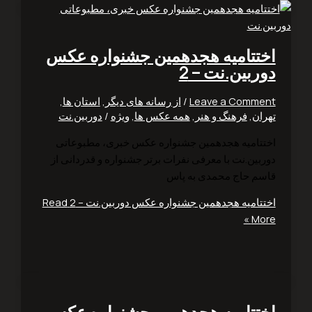
تتامیه هجدهمین جشنواره عکس
ربین.نت – 2
Leave a Comm
/
از رسانه های دیگر
,
استان ها
,
ان
,
فرهنگ و هنر
,
همه عکس ها
,
ویژه
/
دوربین.نت
تامیه هجدهمین جشنواره عکس خبری، مطبوعاتی
بین.نت با معرفی نفرات برتر جشنواره و قدردانی از
م حاج محمدی به پاس
تامیه هجدهمین جشنواره عکس دوربین.نت – 2
Read
Mo
تتامیه هجدهمین جشنواره عکس