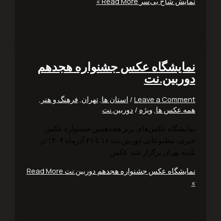
یش شاخ بی‌سر
Read More »
ایشگاه عکس جشنواره هجدهم
ربین.نت
Leave a Comm
/
استان ها
,
تهران
,
فرهنگ و هنر
,
 عکس ها
,
ویژه
/
دوربین.نت
یشگاه عکس‌های برتر هجدهمین جشنواره عکس
خبری، مطبوعاتی دوربین.نت ۱۶ تا ۲۱ آذرماه ۱۴۰۴ در
یه تهران برگزار شد. عکس
یشگاه عکس جشنواره هجدهم دوربین.نت
Read More