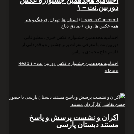
ربین.نت – ۱
Leave a Comm
/
استان ها
,
تهران
,
فرهنگ و هنر
,
 عکس ها
,
ویژه
/
صادق ذباح
تامیه هجدهمین جشنواره عکس خبری، مطبوعاتی
بین.نت با معرفی نفرات برتر جشنواره و قدردانی از
م حاج محمدی به پاس
تامیه هجدهمین جشنواره عکس دوربین.نت – ۱
Read
Mo
ران و نشست پرسش و پاسخ
ند دبستان پارسی