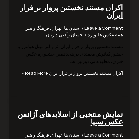
ران مستند نخستين پرواز بر فراز
ران
Leave a Comm
/
استان ها
,
تهران
,
فرهنگ و هنر
,
 عکس ها
,
ویژه
/
احسان رأفتی داریان
د نخستين پرواز بر فراز ايران اثر والتر ميتل هولتزر با
حضور‭ ‬كيانوش‭ ‬معقتدی در هجدهمین جشنواره عکس
ی، مطبوعاتی دوربین.نت
ان مستند نخستين پرواز بر فراز ايران
Read More »
ایش منتخبی از اسلایدهای آژانس
س سیپا
Leave a Comm
/
استان ها
,
تهران
,
فرهنگ و هنر
,