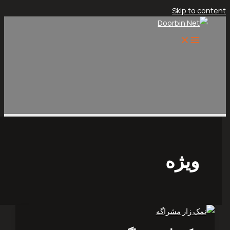
Skip t
یژه