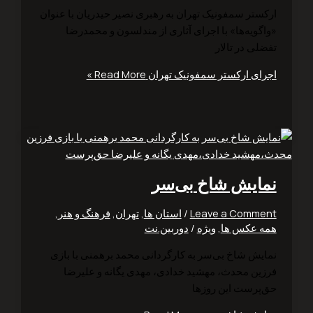
ستر سمفونیک تهران به رهبری نصیر حیدریان با عنوان
گویه‌ها» با اجرای آثاری از مندلسون و محمدرضا
لی در تالار
ای ارکستر سمفونیک تهران
Read More »
ایش شاخ بی‌سر
Leave a Comm
/
استان ها
,
تهران
,
فرهنگ و هنر
,
 عکس ها
,
ویژه
/
دوربین.نت
یش شاخ بی‌سر به کارگردانی محمد برهمنی با بازی
ین ‌محدث، مهشید ‌خدادی، مهدی ‌یگانه و علیرضا
‌پرست این روزها