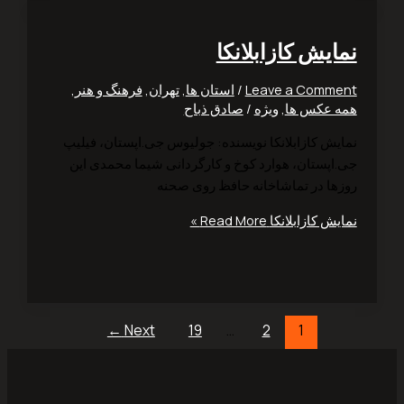
ایش کازابلانکا
Leave a Comm
/
استان ها
,
تهران
,
فرهنگ و هنر
,
 عکس ها
,
ویژه
/
صادق ذباح
یش کازابلانکا نویسنده: جولیوس جی.اپستان، فیلیپ
اپستان، هوارد کوخ و کارگردانی شیما ‌محمدی این
ها در تماشاخانه حافظ روی صحنه
ش کازابلانکا
Read More »
←
Next
19
…
2
1