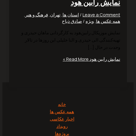
ایش رابین هود
Leave a Comm
/
استان ها
,
تهران
,
فرهنگ و هنر
,
 عکس ها
,
ویژه
/
صادق ذباح
یش موزیکال رابین‌هود به کارگردانی ماهان حیدری و
‌کنندگی الی حیدری و النا خلیلی این روزها در تالار
ت در حال […]
یش رابین هود
Read More »
خانه
همه عکس ها
اخبار عکاسی
رویداد
پروژه‌‌ها