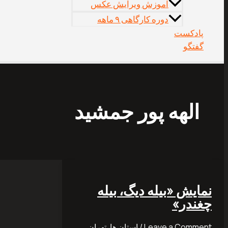
آموزش ویرایش عکس
دوره کارگاهی ۹ ماهه
پادکست
گفتگو
الهه پور جمشید
نمایش «بیله دیگ، بیله
چغندر»‎
Leave a Comment
/
استان ها
,
تهران
,