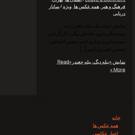
فرهنگ و هنر
,
همه عکس ها
,
ویژه
/
ساناز
دریایی
نمایش «بیله دیگ، بیله چغندر» به
نویسندگی داوود فتحعلی‌بیگی، کارگردانی
منیژه داوری و بازی امیر حسین انصافی،
محسن قصری، امیر […]
نمایش «بیله دیگ، بیله چغندر»‎
Read
More »
خانه
همه عکس ها
اخبار عکاسی