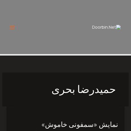
Ski
t
conten
حمیدرضا بحری
نمایش
«سمفونی
نمایش «سمفونی خاموش»
خاموش»