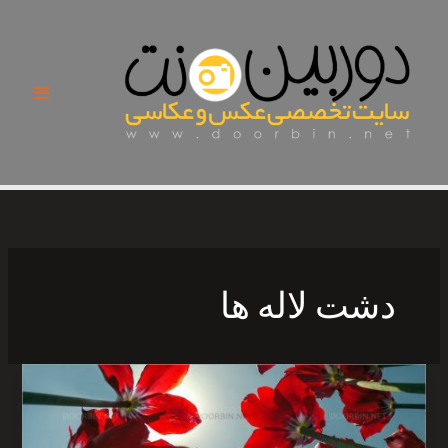
Ski
t
conten
دشت لاله ها
دشت
لاله
های
لزور‎