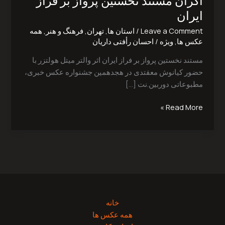
اکران مستند نخستين پرواز بر فراز
بر
ايران
فراز
Leave a Comment
/
استان ها
,
تهران
,
فرهنگ و هنر
,
همه
ايران
عکس ها
,
ویژه
/
احسان رأفتی داریان
مستند نخستين پرواز بر فراز ايران اثر والتر ميتل هولتزر با
حضور‭ ‬كيانوش‭ ‬معقتدی در هجدهمین جشنواره عکس خبری،
مطبوعاتی دوربین.نت […]
Read More »
خانه
همه عکس ها