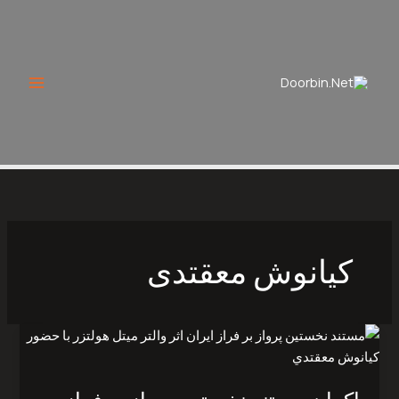
Ski
t
conten
كيانوش‭ ‬معقتدی
اکران
مستند
نخستين
پرواز