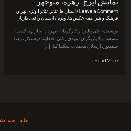
نمایش ایرج: زهره، منوچهر
زهره،
منوچهر
Leave a Comment
/
استان ها
,
تئاتر
,
تئاتر | ویژه
,
تهران
,
فرهنگ و هنر
,
همه عکس ها
,
ویژه
/
احسان رأفتی داریان
نویسنده: علی ‌پالیزدار کارگردان: مهرداد ‌آبجار تهیه‌کننده:
مسعود ‌والا بازیگران: مهدی ‌رکنی، فاطیما ‌درستکار، رضا
صمدپور، ارسلان ‌محمدی، شکیبا ‌کیا، […]
Read More »
خانه
همه عکس