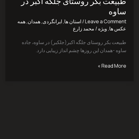
طبیعت بکر روستای جلگه اکبر در
روستای
جلگه
ساوه
اکبر
Leave a Comment
/
استان ها
,
ایرانگردی
,
همدان
,
همه
در
عکس ها
,
ویژه
/
محمد زارع
ساوه
طبیعت بکر روستای جلگه اکبر(جلکبر) در ساوه، جاده
ساوه -همدان این روزها چشم انداز زیبایی دارد.
Read More »