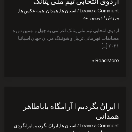
اردوی انتخابی تیم ملی پتانک
تیم
ملی
Leave a Comment
/
استان ها
,
همدان
,
همه عکس ها
,
پتانک
ورزش
/
دوربین.نت
اردوی انتخابی تیم ملی پتانک اعزامی به چهل و نهمین دوره
مسابقات قهرمانی تریپل و شوتینگ مردان جهان اسپانیا
۲۰۲۱ […]
Read More »
|
ایرانُ
| ایرانُ بگردیم | آرامگاه باباطاهر
بگردیم
|
همدانی
آرامگاه
Leave a Comment
/
استان ها
,
ایرانُ بگردیم
,
ایرانگردی
,
باباطاهر