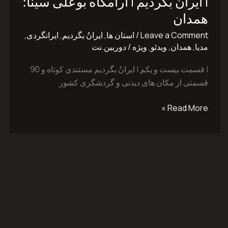
| ایرانُ بگردیم | آرامگاه بوعلی سینا؛
بگردیم
|
همدان
آرامگاه
Leave a Comment
/
استان ها
,
ایرانُ بگردیم
,
ایرانگردی
,
بوعلی
مدیا
,
همدان
,
ویدئو
,
ویژه
/
دوربین.نت
سینا؛
همدان
| قسمت بیست و یکم | ایرانُ بگردیم مستندی کوتاه و 90
قسمتی از مکان های دیدنی و گردشگری کشور
Read More »