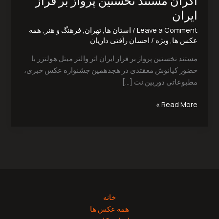
اکران مستند نخستين پرواز بر فراز
بر
ايران
فراز
Leave a Comment
/
استان ها
,
تهران
,
فرهنگ و هنر
,
همه
ايران
عکس ها
,
ویژه
/
احسان رأفتی داریان
مستند نخستين پرواز بر فراز ايران اثر والتر ميتل هولتزر با
حضور‭ ‬كيانوش‭ ‬معقتدی در هجدهمین جشنواره عکس خبری،
مطبوعاتی دوربین.نت […]
Read More »
خانه
همه عکس ها