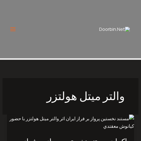
Ski
t
conten
والتر ميتل هولتزر
اکران
مستند
نخستين
پرواز