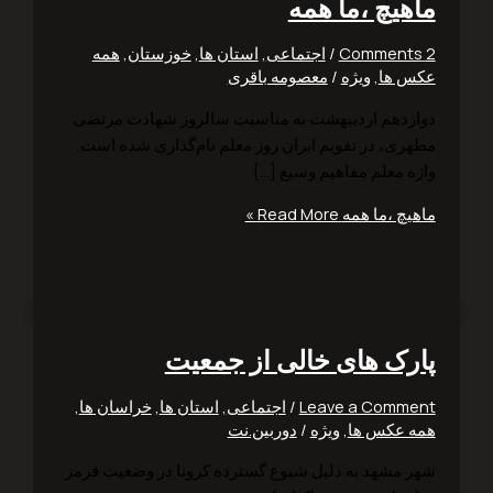
هیچ ،ما همه
/
اجتماعی
,
استان ها
,
خوزستان
,
همه
 ها
,
ویژه
/
معصومه باقری
زدهم اردیبهشت به مناسبت سالروز شهادت مرتضی
ری، در تقویم ایران روز معلم نام‌گذاری شده است.
ه معلم مفاهیم وسیع […]
یچ ،ما همه
Read More »
رک های خالی از جمعیت
Leave a Comm
/
اجتماعی
,
استان ها
,
خراسان ها
,
 عکس ها
,
ویژه
/
دوربین.نت
 مشهد به دلیل شیوع گسترده کرونا در وضعیت قرمز