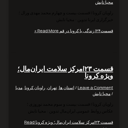
ا تابش
یان کرونا | قسمت بیست و چهارم محمد مهدی ورال ؛
زاری ایرنا تدوین : محیا تابش
ی با کرونا در قم
Read More »
قسمت ۲۳|مرکز سلامت ایران‌مال؛
ژه کرونا
Leave a Comm
/
استان ها
,
تهران
,
راویان کرونا
,
مدیا
یا تابش
یان کرونا | قسمت بیست و سوم محمد نوروزی ؛
س روابط عمومی ایران‌مال تدوین : محیا تابش
مت ایران‌مال؛ ویژه کرونا
Read