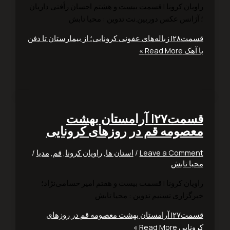
یان کرونا | قسمت بیست و هشتم احسان رأفتی داریان
ژانس عکس دوربین.نت تدوین : محیا تابش
قسمت۲۸| زباله‌های عفونی کرونایی؛ از بیمارستان تا دفن
هک
Read More »
قسمت۲۷| آرامستان بهشت
صومه قم در روزهای کرونایی
Leave a Comm
/
استان ها
,
راویان کرونا
,
قم
,
مدیا
/
ا تابش
یان کرونا | قسمت بیست و هفتم امیر حسامی‌نژاد؛
گزاری تسنیم تدوین : محیا تابش
قسمت۲۷| آرامستان بهشت معصومه قم در روزهای
نایی
Read More »