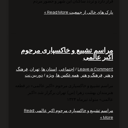
ر دارد و تردد ساکنان این شهر و حضور مردم
ک های خالی از جمعیت
Read More »
اسم تشییع و خاکسپاری مرحوم
بر عالمی
Leave a Comm
/
اجتماعی
,
استان ها
,
تهران
,
فرهنگ
ر
,
فرهنگ و هنر
,
همه عکس ها
,
ویژه
/
دوربین.نت
سم تشییع و خاکسپاری مرحوم «اکبر عالمی» در قطعه
مندان بهشت زهرا (س) تهران برگزار شد.«اکبر
ی» متولد تیرماه ۱۳۲۴
سم تشییع و خاکسپاری مرحوم اکبر عالمی
Read
Mo