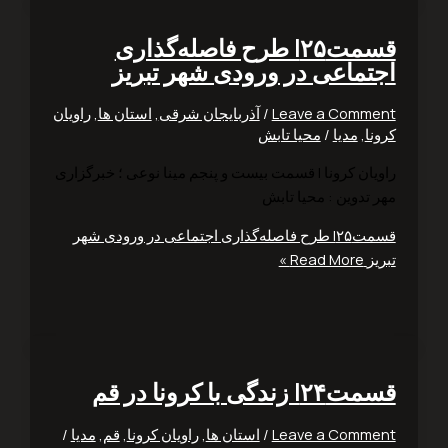
قسمت۲۵| طرح فاصله‌گذاری
تماعی در ورودی شهر تبریز
Leave a Comm
/
آذربایجان شرقی
,
استان ها
,
راویان
ا
,
مدیا
/
محیا تابش
یان کرونا | قسمت بیست و پنجم مینا نوعی ؛ خبرگزاری
 تدوین : محیا تابش
قسمت۲۵| طرح فاصله‌گذاری اجتماعی در ورودی شهر
ز
Read More »
زندگی با کرونا در قم
Leave a Comm
/
استان ها
,
راویان کرونا
,
قم
,
مدیا
/