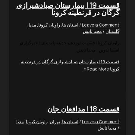
قسمت 19 | بیمارستان صیادشیرازی
گان در قرنطینه کرونا
Leave a Comm
/
استان ها
,
راویان کرونا
,
مدیا
,
تان
/
محیا تابش
راویان کرونا | قسمت نوزدهم ‎حدیثه پاسندی ؛ خبرگزاری
ا تدوین : محیا تابش
قسمت 19 | بیمارستان صیادشیرازی گرگان در قرنطینه
ا
Read More »
1 | مدافعان جان
Leave a Comm
/
استان ها
,
تهران
,
راویان کرونا
,
مدیا
یا تابش