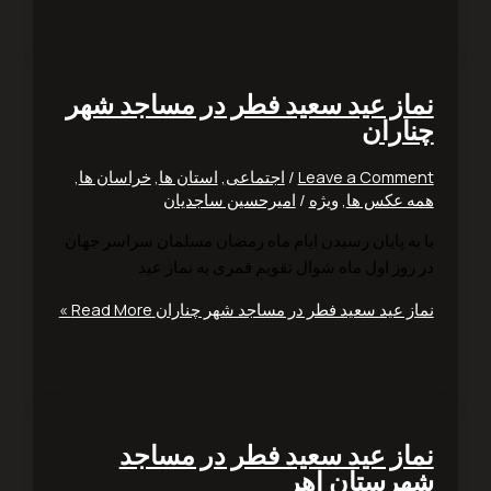
از عید سعید فطر در مساجد شهر
اران
Leave a Comm
/
اجتماعی
,
استان ها
,
خراسان ها
,
 عکس ها
,
ویژه
/
امیرحسین ساجدیان
به پایان رسیدن ایام ماه رمضان مسلمان سراسر جهان
روز اول ماه شوال تقویم قمری به نماز عید
ز عید سعید فطر در مساجد شهر چناران
Read More »
از عید سعید فطر در مساجد
رستان اهر