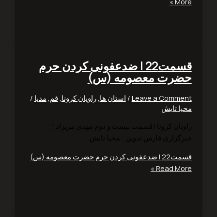
Mo
قسمت22 | ضدعفونی کردن حرم
رت معصومه (س)
Leave a Comm
/
استان ها
,
راویان کرونا
,
قم
,
مدیا
/
ا تابش
یان کرونا | قسمت بیست و دوم مهدی مریزاد ؛
گزاری فارس تدوین : محیا تابش
ردن حرم حضرت معصومه (س)
Read Mor