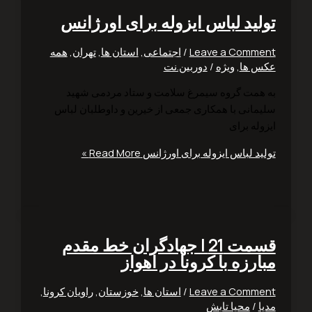
لید لباس ایزوله برای اورژانس
Leave a Comm
/
اجتماعی
,
استان ها
,
تهران
,
همه
 ها
,
ویژه
/
دوربین.نت
همت گروه سیمرغ سلامت و ستاد مردمی شهید
مانی با همکاری جمعی از خیرین و داوطلبان لباس
له برای
ید لباس ایزوله برای اورژانس
Read More »
قسمت 21 | جهادگران خط مقدم
رزه با کرونا در اهواز
Leave a Comm
/
استان ها
,
خوزستان
,
راویان کرونا
,
ا
/
محیا تابش