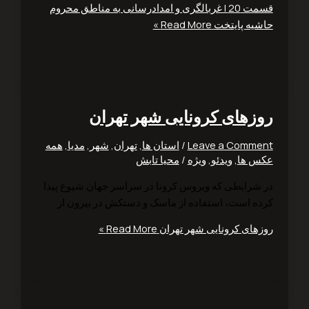
قسمت 20 | غربالگری و امدادرسانی به مناطق محروم
یه پایتخت
Read More »
زهای کرونایی شهر تهران
Leave a Comm
/
استان ها
,
تهران
,
شهر
,
مدیا
,
همه
 ها
,
ویدئو
,
ویژه
/
محیا تابش
شرایطی که ویروس کرونا در سراسر جهان شیوع پیدا
ه است، استفاده از ماسک و دستکش در بیرون از
های کرونایی شهر تهران
Read More »