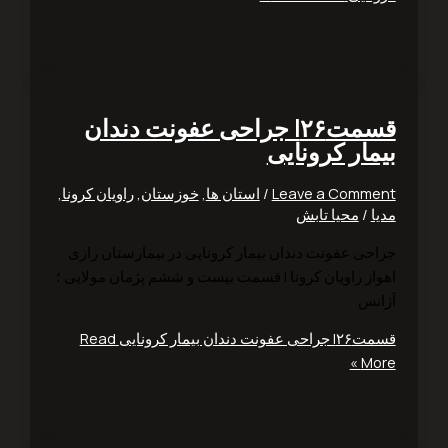
قسمت۲۶| جراحی عفونت دندان
مار کرونایی
Leave a Comm
/
استان ها
,
خوزستان
,
راویان کرونا
,
ا
/
محیا تابش
حی عفونت دندان بیمار کرونایی در بیمارستان رازی
از راویان کرونا | قسمت بیست و ششم پژمان مولایی ؛
نس
نت دندان بیمار کرونایی
Read
Mo