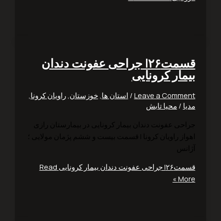
قسمت۲۶| جراحی عفونت دندان
مار کرونایی
Leave a Comm
/
استان ها
,
خوزستان
,
راویان کرونا
,
ا
/
محیا تابش
حی عفونت دندان بیمار کرونایی در بیمارستان رازی
از راویان کرونا | قسمت بیست و ششم پژمان مولایی ؛
نس
نت دندان بیمار کرونایی
Read
Mo