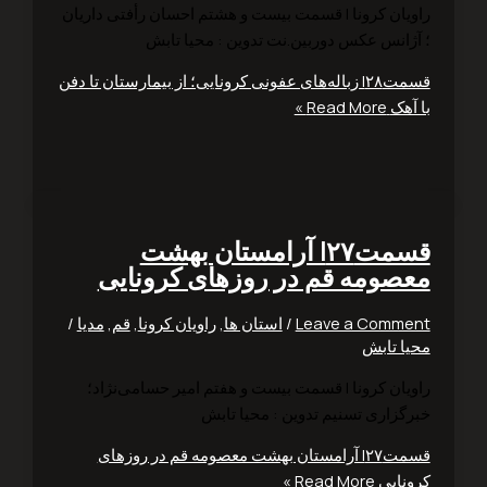
یان کرونا | قسمت بیست و هشتم احسان رأفتی داریان
ژانس عکس دوربین.نت تدوین : محیا تابش
قسمت۲۸| زباله‌های عفونی کرونایی؛ از بیمارستان تا دفن
هک
Read More »
قسمت۲۷| آرامستان بهشت
صومه قم در روزهای کرونایی
Leave a Comm
/
استان ها
,
راویان کرونا
,
قم
,
مدیا
/
ا تابش
یان کرونا | قسمت بیست و هفتم امیر حسامی‌نژاد؛
گزاری تسنیم تدوین : محیا تابش
قسمت۲۷| آرامستان بهشت معصومه قم در روزهای
نایی
Read More »