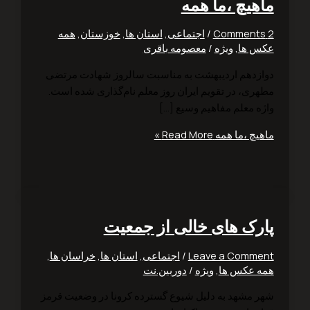
هیچ ،ما همه
/
اجتماعی
,
استان ها
,
خوزستان
,
همه
 ها
,
ویژه
/
معصومه باقری
زدهم اردیبهشت به مناسبت سالروز شهادت مرتضی
ری، در تقویم ایران روز معلم نام‌گذاری شده است.
ه معلم مفاهیم وسیع […]
یچ ،ما همه
Read More »
رک های خالی از جمعیت
Leave a Comm
/
اجتماعی
,
استان ها
,
خراسان ها
,
 عکس ها
,
ویژه
/
دوربین.نت
 مشهد به دلیل شیوع گسترده کرونا در وضعیت قرمز