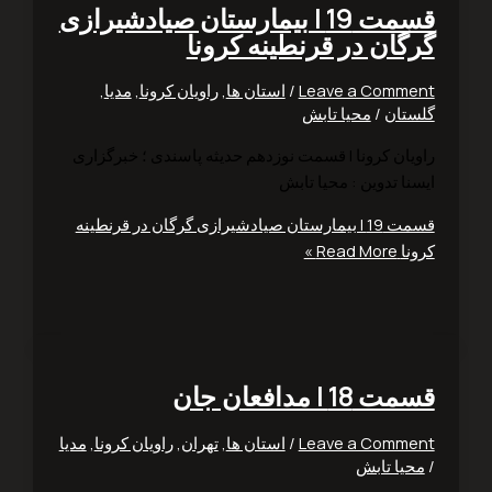
قسمت 19 | بیمارستان صیادشیرازی
گان در قرنطینه کرونا
Leave a Comm
/
استان ها
,
راویان کرونا
,
مدیا
,
تان
/
محیا تابش
راویان کرونا | قسمت نوزدهم ‎حدیثه پاسندی ؛ خبرگزاری
ا تدوین : محیا تابش
قسمت 19 | بیمارستان صیادشیرازی گرگان در قرنطینه
ا
Read More »
1 | مدافعان جان
Leave a Comm
/
استان ها
,
تهران
,
راویان کرونا
,
مدیا
یا تابش