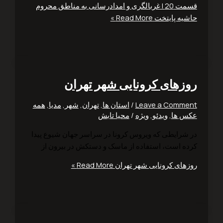
قسمت 20 | غربالگری و امدادرسانی به مناطق محروم
یه پایتخت
Read More »
زهای کرونایی شهر تهران
Leave a Comm
/
استان ها
,
تهران
,
شهر
,
مدیا
,
همه
 ها
,
ویدئو
,
ویژه
/
محیا تابش
شرایطی که ویروس کرونا در سراسر جهان شیوع پیدا
ه است، استفاده از ماسک و دستکش در بیرون از
های کرونایی شهر تهران
Read More »