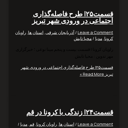
قسمت۲۵| طرح فاصله‌گذاری
تماعی در ورودی شهر تبریز
Leave a Comm
/
آذربایجان شرقی
,
استان ها
,
راویان
ا
,
مدیا
/
محیا تابش
یان کرونا | قسمت بیست و پنجم مینا نوعی ؛ خبرگزاری
 تدوین : محیا تابش
قسمت۲۵| طرح فاصله‌گذاری اجتماعی در ورودی شهر
ز
Read More »
زندگی با کرونا در قم
Leave a Comm
/
استان ها
,
راویان کرونا
,
قم
,
مدیا
/