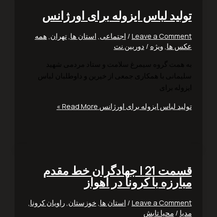
لید لباس ایزوله برای اورژانس
Leave a Comm
/
اجتماعی
,
استان ها
,
تهران
,
همه
 ها
,
ویژه
/
دوربین.نت
همت گروه سیمرغ سلامت و ستاد مردمی شهید
مانی با همکاری جمعی از خیرین و داوطلبان لباس
له برای
ید لباس ایزوله برای اورژانس
Read More »
قسمت 21 | جهادگران خط مقدم
رزه با کرونا در اهواز
Leave a Comm
/
استان ها
,
خوزستان
,
راویان کرونا
,
ا
/
محیا تابش