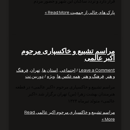
ر دارد و تردد ساکنان این شهر و حضور مردم
ک های خالی از جمعیت
Read More »
اسم تشییع و خاکسپاری مرحوم
بر عالمی
Leave a Comm
/
اجتماعی
,
استان ها
,
تهران
,
فرهنگ
ر
,
فرهنگ و هنر
,
همه عکس ها
,
ویژه
/
دوربین.نت
سم تشییع و خاکسپاری مرحوم «اکبر عالمی» در قطعه
مندان بهشت زهرا (س) تهران برگزار شد.«اکبر
ی» متولد تیرماه ۱۳۲۴
سم تشییع و خاکسپاری مرحوم اکبر عالمی
Read
Mo