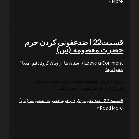
Mo
قسمت22 | ضدعفونی کردن حرم
رت معصومه (س)
Leave a Comm
/
استان ها
,
راویان کرونا
,
قم
,
مدیا
/
ا تابش
یان کرونا | قسمت بیست و دوم مهدی مریزاد ؛
گزاری فارس تدوین : محیا تابش
ردن حرم حضرت معصومه (س)
Read Mor