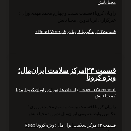
ا تابش
یان کرونا | قسمت بیست و چهارم محمد مهدی ورال ؛
زاری ایرنا تدوین : محیا تابش
ی با کرونا در قم
Read More »
قسمت ۲۳|مرکز سلامت ایران‌مال؛
ژه کرونا
Leave a Comm
/
استان ها
,
تهران
,
راویان کرونا
,
مدیا
یا تابش
یان کرونا | قسمت بیست و سوم محمد نوروزی ؛
س روابط عمومی ایران‌مال تدوین : محیا تابش
مت ایران‌مال؛ ویژه کرونا
Read