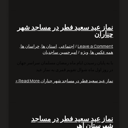
از عید سعید فطر در مساجد شهر
اران
Leave a Comm
/
اجتماعی
,
استان ها
,
خراسان ها
,
 عکس ها
,
ویژه
/
امیرحسین ساجدیان
به پایان رسیدن ایام ماه رمضان مسلمان سراسر جهان
روز اول ماه شوال تقویم قمری به نماز عید
ز عید سعید فطر در مساجد شهر چناران
Read More »
از عید سعید فطر در مساجد
رستان اهر