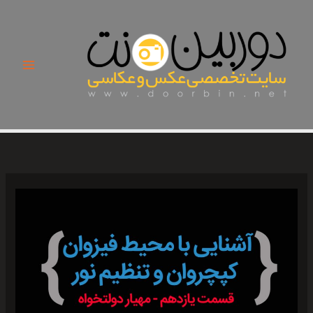
Ski
t
conten