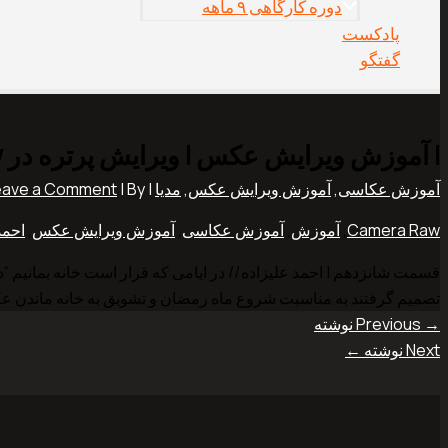
دوره کارگاهی ۹ ماهه
پادکست
گفتگو
| آموزش ویرایش عکس | ویرایش پرتره در Camera Raw
آموزش عکاسی
,
آموزش ویرایش عکس
,
مدیا
|
| By
eave a Comment
Camera Raw
,
آموزش
,
آموزش عکاسی
,
آموزش ویرایش عکس
,
احمد
قسمت شانزدهم | احمد علیزاده // در ایامی که قرار است خانه بمانیم 
تصمیم گرفتند به مناسبت شروع ماه رمضان و تشویق به خانه ماندن ع
→
Previous نوشته
Next نوشته
←