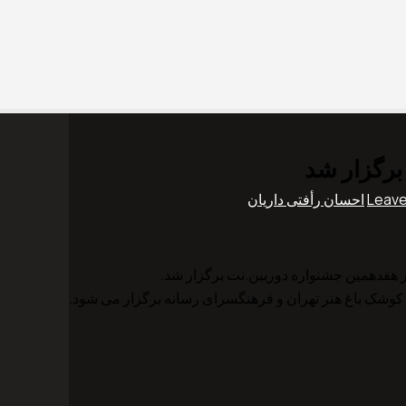
برگزار شد
Leav
احسان رأفتی داریان
هفدهمین جشنواره دوربین.نت برگزار شد.