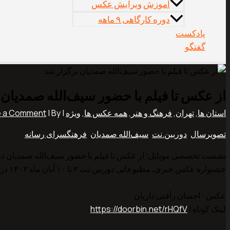
آموزش ویرایش عکس
دوره کارگاهی ۹ ماهه
پادکست
گفتگو
از عکس تا فیلم با حضور سیف‌الله صمدیان 
استان ها
,
تهران
,
فرهنگ و هنر
,
همه عکس ها
,
ویژه
|
| By
e a Comment
تصویرسال
,
دوربین.نت
,
سیف‌الله صمدیان
,
فرهنگسرای رسانه
نشست تخصصی موبایل؛ از عکس تا فیلم با حضور سیف‌الله صمدیان در 
جشنواره عکس خبری، مطبوعاتی دوربین.نت ۳ تا ۱۰ آبان ماه ۱۴۰۳ در کوشک باغ هنر تهران و فرهنگسرای رسانه برگزار می شود.
.
عکس : احسان رأفتی داریان
لینک کوتاه |
https://doorbin.net/rHQfV
.