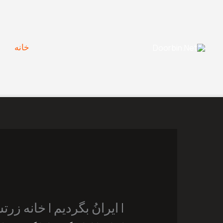
Ski
t
conten
خانه
| ایرانُ بگردیم | خانه زر