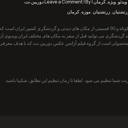
ویدئو
,
ویژه
,
کرمان
|
| By
Leave a Comment
دوربین.نت
رتشتیان
,
زرتشتیان
,
موزه
,
کرمان
| قسمت بیستم | ایرانُ بگردیم مستندی کوتاه و 90 قسمتی از مکان های دیدنی و گردشگری کشو
گردشگری می توانید قبل از سفر به مکان های مختلف ایران ویدیوی آن را 
یم” محصولی است از گروه فیلم آژانس عکس دوربین.نت که با هدف معرفی
ت شما تنظیم می شود. لطفا تا زمان تنظیم این تطابق، شکیبا باشید.