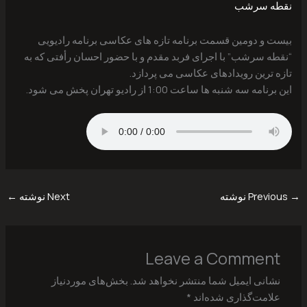
نقطه سرشب
بیست و دومین قسمت برنامه تازه های عکاسی برنامه رادیویی
“نقطه سرشب” با اجرای فربد مقدم و با حضور احسان رأفتی که به
تازه ترین رویدادهای عکاسی می پردازد.
این برنامه سه شنبه ها ساعت 1:00 از رادیو تهران پخش می شود.
→
Previous نوشته
Next نوشته
←
Leave a Comment
نشانی ایمیل شما منتشر نخواهد شد.
بخش‌های موردنیاز
علامت‌گذاری شده‌اند
*