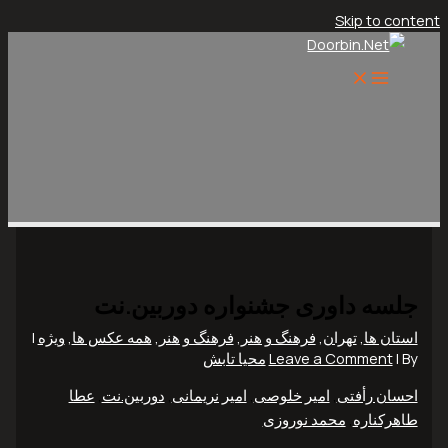
Skip to content
جلسه داوری جشنواره دوربین.نت
استان ها
,
تهران
,
فرهنگ و هنر
,
فرهنگ و هنر
,
همه عکس ها
,
ویژه
|
| By
Leave a Comment
محیا تابش
احسان رأفتی
,
امیر خلوصی
,
امیر نریمانی
,
دوربین.نت
,
عطا
طاهرکناره
,
محمد نوروزی