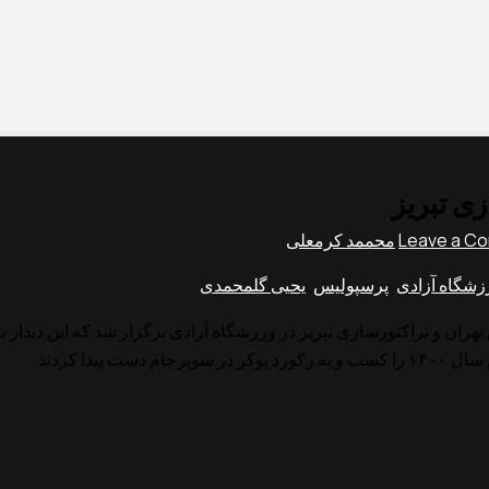
زی تبریز
Leave a C
محممد کرمعلی
زشگاه آزادی
,
پرسپولیس
,
یحیی گلمحمدی
دا کردند.