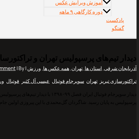
آموزش ویرایش عکس
دوره کارگاهی ۹ ماهه
پادکست
گفتگو
دیدار تیم‌های پرسپولیس تهران و تراکتورسا
آذربایجان شرقی
,
استان ها
,
تهران
,
همه عکس ها
,
ورزش
|
| By
omment
تراکتورسازی تبریز
,
تهران
,
سوپرجام فوتبال
,
عیسی آل کثیر
,
فوتبال
,
ور
پرسپولیس به پایان رسید. شاگردان گل‌محمدی با این پیروزی اولین جام سال ۱۴۰۰ را کسب و به رکورد پوکر در سوپرجام دست پی