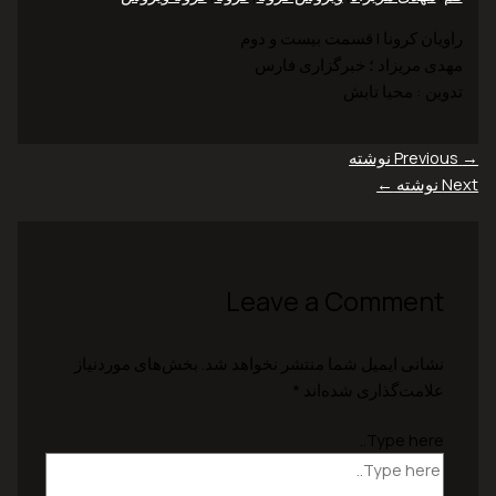
راویان کرونا | قسمت بیست و دوم
مهدی مریزاد ؛ خبرگزاری فارس
تدوین : محیا تابش
→
Previous نوشته
Next نوشته
←
Leave a Comment
نشانی ایمیل شما منتشر نخواهد شد.
بخش‌های موردنیاز
علامت‌گذاری شده‌اند
*
Type here..