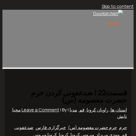
Skip to content
قسمت22 | ضدعفونی کردن حرم
حضرت معصومه (س)
استان ها
,
راویان کرونا
,
قم
,
مدیا
|
| By
Leave a Comment
محیا
تابش
حرم
,
حرم حضرت معصومه (س)
,
خبرگزاری فارس
,
ضدعفونی
,
قم
,
مهدی مریزاد
,
ویروس کرونا
,
کرونا
,
کرونا ویروس