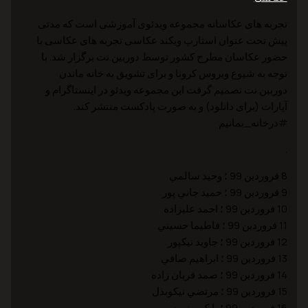
تجربه های عکاسانه مجموعه ویدئوی آموزشی است که مدتی
پیش تحت عنوان استارپ ویکند عکاسی تجربه های عکاسی با
حضور عکاسان مطرح کشور توسط دوربین.نت برگزار شد. با
توجه به شیوع ویروس کرونا و برای تشویق به خانه ماندن
دوربین.نت تصمیم گرفت این مجموعه ویدئو در اینستاگرام و
آپارات (برای دانلود) و به صورت پادکست منتشر کند.
#درخانه_بمانیم
.
8 فروردين 99 ؛ وحيد سالمي
9 فروردين 99 ؛ حميد جاني پور
10 فروردين 99 ؛ احمد عليزاده
11 فروردين 99 ؛ فاطيما حسيني
12 فروردين 99 ؛ جاويد نيکپور
13 فروردين 99 ؛ ابراهيم صافي
14 فروردين 99 ؛ صمد قربان زاده
15 فروردين 99 ؛ مرتضي نيکوبذل
16 فروردين 99 ؛ بابک برزويه