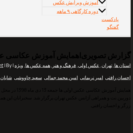
آموزش ویرایش عکس
دوره کارگاهی ۹ ماهه
پادکست
گفتگو
گزارش تصویری|همایش آموزش عکاسی عک
استان ها
,
تهران
,
عکس اولی
,
فرهنگ و هنر
,
همه عکس ها
,
ویژه
|
| By
nt
احسان رافتی
,
امیر نریمانی
,
امین محمد جمالی
,
سعید چاووشی
,
شایان 
همایش آموزش 
دوربین.نت و همراهی آژانس عکس تهران برگزار شد. سخنرانان این همای
زرگر و احسان رافتی.