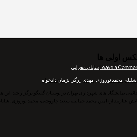
س اولی ها
Leave a Comme
شایان محرابی
شلیله
,
محمد نوروزی
,
مهدی زرگر
,
پژمان دادخواه
عکاسی عکس اولی ها جمعه 13 دی ماه 1398 در محل دائمی نمایشگاه های شهرداری تهران در بوستان گفت
ش عبارتند از: امین محمد جمالی، سعید چاووشی، محمد نوروزی، شایان ش