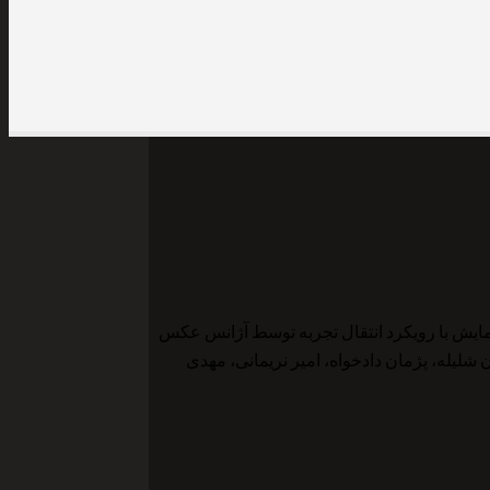
گو برگزار شد. این همایش با رویکرد انتقال تجربه توسط آژانس عکس
لیله، پژمان دادخواه، امیر نریمانی، مهدی