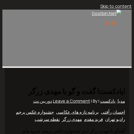
Skip to content
|پادکست| گفت و گو با مهدی زرگر
مدیا
,
پادکست
|
| By
Leave a Comment
دوربین.نت
احسان رأفتی
,
برنامه تازه های عکاسی
,
جشنواره عکس پرچم
,
رادیو تهران
,
فربد مقدم
,
مهدی زرگر
,
نقطه سرشب
گفتگو با مهدی زرگر دبیر جشنواره عکس پرچم، شیوه های