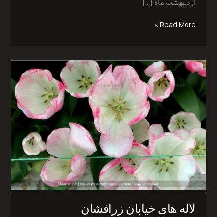
اردیبهشت ماه […]
Read More »
لاله
های
خیابان
زرافشان‎
لاله های خیابان زرافشان‎