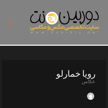
Ski
t
conten
رویا خمارلو
عکاس