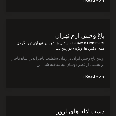
Read More »
باغ
وحش
باغ وحش ارم تهران‎
ارم
تهران‎
Leave a Comment
/
استان ها
,
تهران
,
تهران
,
تهرانگردی
,
همه عکس ها
,
ویژه
/
دوربین.نت
اولین باغ وحش ایران در زمان سلطنت ناصرالدین شاه قاجار
در بخشی از قصر دوشان تپه ساخته شد . این
Read More »
دشت
لاله
دشت لاله های لزور‎
های