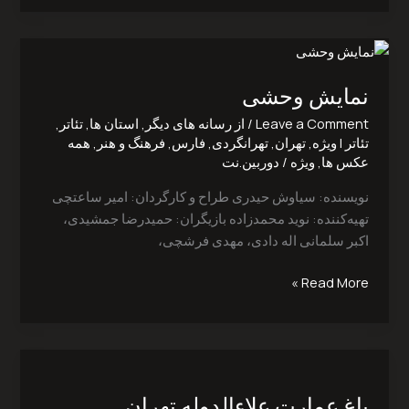
نمایش
وحشی
نمایش وحشی
Leave a Comment
/
از رسانه های دیگر
,
استان ها
,
تئاتر
,
تئاتر | ویژه
,
تهران
,
تهرانگردی
,
فارس
,
فرهنگ و هنر
,
همه
عکس ها
,
ویژه
/
دوربین.نت
نویسنده: سیاوش ‌حیدری طراح و کارگردان: امیر ‌ساعتچی
تهیه‌کننده: نوید ‌محمدزاده بازیگران: حمیدرضا ‌جمشیدی،
اکبر سلمانی اله دادی، مهدی ‌فرشچی،
Read More »
باغ
عمارت
باغ عمارت علاءالدوله تهران
علاءالدوله