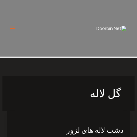
Ski
t
conten
گل لاله
دشت
لاله
دشت لاله های لزور‎
های
لزور‎