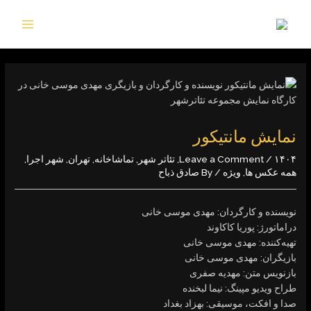
S
MAIN
MENU
cont
نمایش مانتیکور
۱۴۰۴
/
Leave a Comment
,
تئاتر شهر
,
تماشاخانه
,
تهران
,
شهر اجرا
,
همه عکس ها
,
ویژه
/ By
صادق ذباح
نویسنده و کارگردان: مهدی ‌موسی ‌خانی
دراماتورژ: پوریا ‌کاکاوند
تهیه‌کننده: مهدی ‌موسی ‌خانی
بازیگران: مهدی ‌موسی ‌خانی
بازنویس متن: مهدیه ‌صفری
طراح ویدیو مپینگ: نیما ‌لبخنده
صدا و افکت، موسیقی: بهزاد ‌بغداد