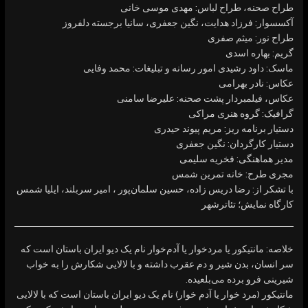
طراح صحنه، طراح لباس: مهدی ‌موسی ‌خانی
آکسسوار: فرزاد ‌هدایت، نگین ‌جعفری، سانیا برجسته دلفروز
طراح نور: میثم ‌صفری
گریم: بهاره ‌اسدی
ماسک: داود رشیدی امور رسانه و تبلیغات: محمد وفایی
عکاس: نادر ‌بهرامی
عکاس، فیلمبردار پشت صحنه: علیرضا ‌سامنی
گرافیک: گروه ‌هنری ‌مراکی
دستیار برنامه ریز: مریم ‌پیوند ‌حیدری
دستیار کارگردان: نگین ‌جعفری
مدیر هماهنگی: فخریه سلیمی
مجری طرح: خانه ‌تمرین ‌شمس
با تشکر از: رضا ‌دریس ‌زاده، حسین ‌سلمان‌پور ، امیر ‌سربلند، ایلیا شمس
کارگاه نمایش؛ تئاترشهر
خلاصه:
مانتیکور یا مردخوار یا آدم‌خوار نام یک دیو ایران باستان است که
سر انسان، بدن شیر و دم عقرب داشته و با لالایی شکارش را به خواب
شیرینی فرو برده می‌بلعیده.
مانتیکور (مرد خوار یا آدم خوار) نام یک دیو ایران باستان است که با لالایی